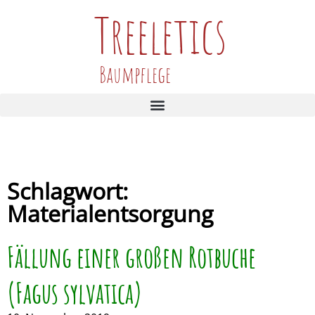
Treeletics
Baumpflege
Schlagwort:
Materialentsorgung
Fällung einer großen Rotbuche
(Fagus sylvatica)