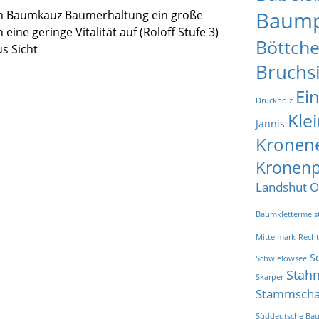
Baump
n Baumkauz Baumerhaltung ein große
eine geringe Vitalität auf (Roloff Stufe 3)
Böttche
s Sicht
Bruchs
Ei
Druckholz
Kle
Jannis
Kronen
Kronenp
Landshut
O
Baumklettermeist
Mittelmark
Rech
S
Schwielowsee
Stah
Skarper
Stammsch
Süddeutsche Bau