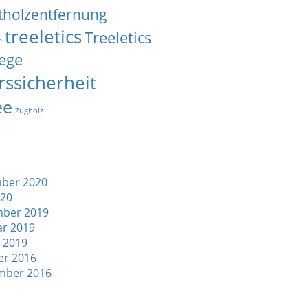
tholzentfernung
treeletics
Treeletics
e
ege
rssicherheit
ee
Zugholz
ber 2020
020
ber 2019
ar 2019
 2019
er 2016
mber 2016