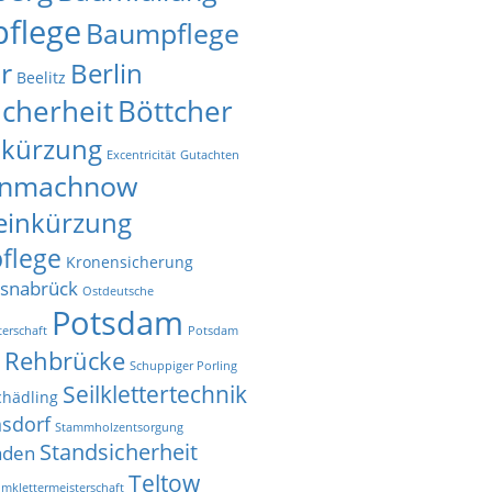
flege
Baumpflege
r
Berlin
Beelitz
icherheit
Böttcher
nkürzung
Excentricität
Gutachten
inmachnow
einkürzung
flege
Kronensicherung
snabrück
Ostdeutsche
Potsdam
erschaft
Potsdam
Rehbrücke
t
Schuppiger Porling
Seilklettertechnik
chädling
nsdorf
Stammholzentsorgung
Standsicherheit
aden
Teltow
mklettermeisterschaft