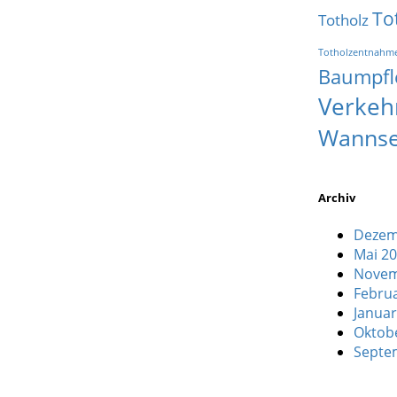
To
Totholz
Totholzentnahm
Baumpfl
Verkeh
Wanns
Archiv
Dezem
Mai 2
Novem
Febru
Januar
Oktob
Septe