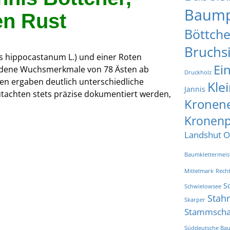
Baump
en Rust
Böttche
Bruchs
s hippocastanum L.) und einer Roten
Ei
iedene Wuchsmerkmale von 78 Ästen ab
Druckholz
 ergaben deutlich unterschiedliche
Kle
Jannis
utachten stets präzise dokumentiert werden,
Kronen
Kronenp
Landshut
O
Baumklettermeis
Mittelmark
Rech
S
Schwielowsee
Stah
Skarper
Stammsch
Süddeutsche Bau