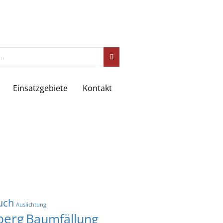
Einsatzgebiete
Kontakt
uch
Auslichtung
berg
Baumfällung