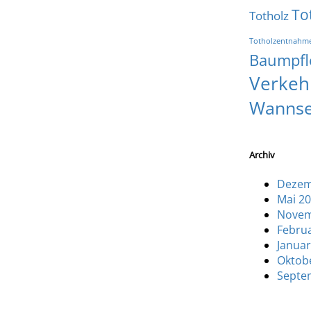
To
Totholz
Totholzentnahm
Baumpfl
Verkeh
Wanns
Archiv
Dezem
Mai 2
Novem
Febru
Januar
Oktob
Septe