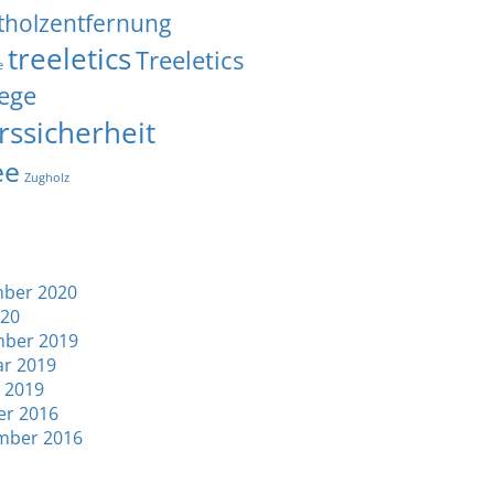
tholzentfernung
treeletics
Treeletics
e
ege
rssicherheit
ee
Zugholz
ber 2020
020
ber 2019
ar 2019
 2019
er 2016
mber 2016