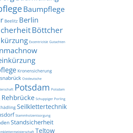
flege
Baumpflege
r
Berlin
Beelitz
icherheit
Böttcher
nkürzung
Excentricität
Gutachten
inmachnow
einkürzung
flege
Kronensicherung
snabrück
Ostdeutsche
Potsdam
terschaft
Potsdam
Rehbrücke
t
Schuppiger Porling
Seilklettertechnik
chädling
nsdorf
Stammholzentsorgung
Standsicherheit
aden
Teltow
mklettermeisterschaft