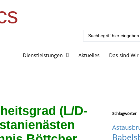
cs
Dienstleistungen
Aktuelles
Das sind Wir
heitsgrad (L/D-
Schlagwörter
astanienästen
Astausbr
Babels
nnis Böttcher,