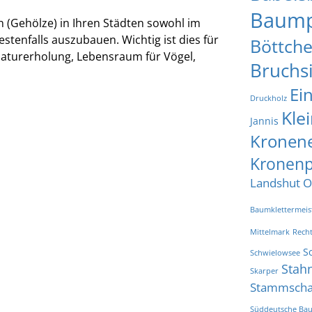
Baump
 (Gehölze) in Ihren Städten sowohl im
estenfalls auszubauen. Wichtig ist dies für
Böttche
aturerholung, Lebensraum für Vögel,
Bruchs
Ei
Druckholz
Kle
Jannis
Kronen
Kronenp
Landshut
O
Baumklettermeis
Mittelmark
Rech
S
Schwielowsee
Stah
Skarper
Stammsch
Süddeutsche Bau