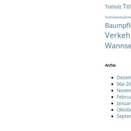
To
Totholz
Totholzentnahm
Baumpfl
Verkeh
Wanns
Archiv
Dezem
Mai 2
Novem
Febru
Januar
Oktob
Septe