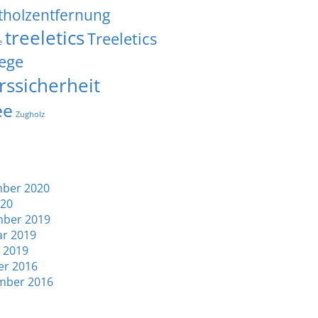
tholzentfernung
treeletics
Treeletics
e
ege
rssicherheit
ee
Zugholz
ber 2020
020
ber 2019
ar 2019
 2019
er 2016
mber 2016