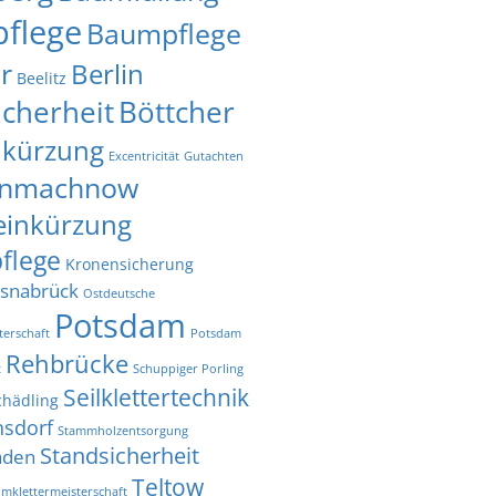
flege
Baumpflege
r
Berlin
Beelitz
icherheit
Böttcher
nkürzung
Excentricität
Gutachten
inmachnow
einkürzung
flege
Kronensicherung
snabrück
Ostdeutsche
Potsdam
terschaft
Potsdam
Rehbrücke
t
Schuppiger Porling
Seilklettertechnik
chädling
nsdorf
Stammholzentsorgung
Standsicherheit
aden
Teltow
mklettermeisterschaft